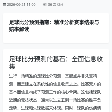
2026-06-21 11:00
36 次阅读
足球比分预测指南：精准分析赛事结果与
赔率解读
足球比分预测的基石：全面信息收
集
进行一场精准的足球比分预测，其起点并非凭空猜
测，而是建立在系统性的信息收集之上。比赛双方的
基本面信息构成了预测工作的核心骨架。这包括球队
近期的竞技状态，通常以过去五到十场比赛的胜平负
走势、进球和失球数据来体现。同时，球队的伤病情