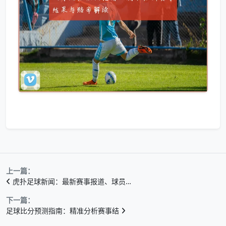
上一篇：
虎扑足球新闻：最新赛事报道、球员…
下一篇：
足球比分预测指南：精准分析赛事结