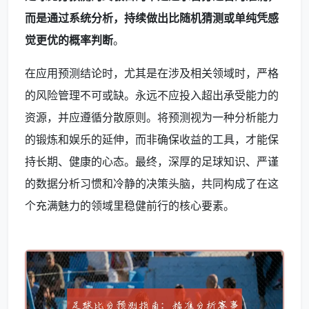
而是通过系统分析，持续做出比随机猜测或单纯凭感
觉更优的概率判断
。
在应用预测结论时，尤其是在涉及相关领域时，严格
的风险管理不可或缺。永远不应投入超出承受能力的
资源，并应遵循分散原则。将预测视为一种分析能力
的锻炼和娱乐的延伸，而非确保收益的工具，才能保
持长期、健康的心态。最终，深厚的足球知识、严谨
的数据分析习惯和冷静的决策头脑，共同构成了在这
个充满魅力的领域里稳健前行的核心要素。