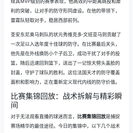
续其MVP级别的赛季表现，他高效的中距离跳投和犀
利的突破，让对手的防守形同虚设。在他的带领下，
雷霆队轻取对手，稳居西部前列。
圣安东尼奥马刺队的状元秀维克多·文班亚马则贡献了
一次足以入选年度十佳球的防守。在比赛最后关头，
他先是在外线换防小个子后卫，成功干扰了对手的投
篮，随后迅速回到篮下，送出了一记惊天劈头盖脸的
封盖，守护了球队的胜利。这位法国天才的防守覆盖
面积和影响力，正在重新定义现代内线的防守价值。
比赛集锦回放：战术拆解与精彩瞬
间
对于无法观看直播的球迷而言，
比赛集锦回放
是捕捉
赛场精华的最佳途径。今日的集锦中，以下几个战术