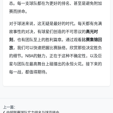
态。每一支球队都在为更好的排名、甚至是避免附加
赛而拼命。
对于球迷来说，这无疑是最好的时代。每天都有充满
故事性的对决，有球星们创造的不可思议的
高光时
刻
，也有团队至上的胜利篇章。通过观看
比赛集锦回
放
，我们可以快速把握比赛脉络，欣赏那些决定胜负
的细节。NBA的魅力，正在于这种不确定性，以及巨
星与团队在最高舞台上碰撞出的永恒火花。接下来的
每一战，都值得期待。
上一篇：
中超联赛球队实力排名与球员转会…