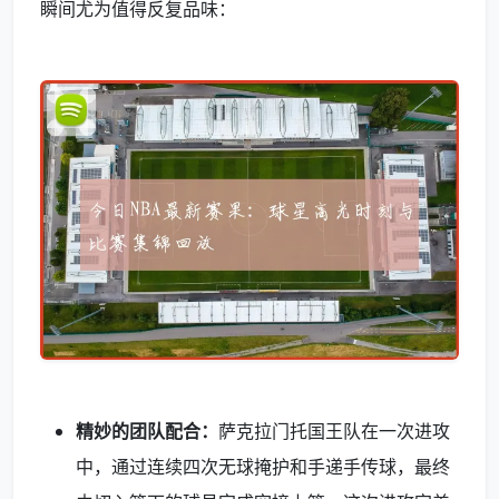
瞬间尤为值得反复品味：
精妙的团队配合：
萨克拉门托国王队在一次进攻
中，通过连续四次无球掩护和手递手传球，最终