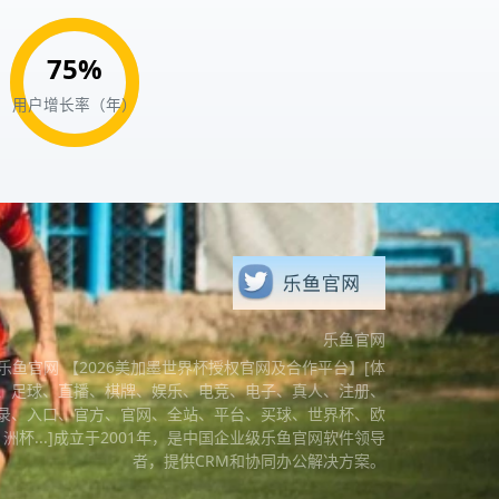
75%
用户增长率（年）
乐鱼官网
乐鱼官网 【2026美加墨世界杯授权官网及合作平台】[体
、足球、直播、棋牌、娱乐、电竞、电子、真人、注册、
录、入口、官方、官网、全站、平台、买球、世界杯、欧
洲杯...]成立于2001年，是中国企业级乐鱼官网软件领导
者，提供CRM和协同办公解决方案。