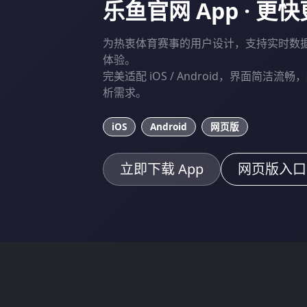
乐鱼官网 App · 更
为热衷体育赛事的用户设计，支持实时数
体验。
完美适配 iOS / Android，界面简洁
析需求。
iOS
Android
网页版
立即下载 App
网页版入口