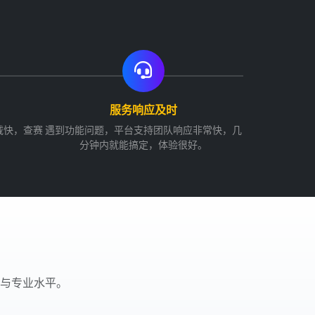
服务响应及时
载快，查赛
遇到功能问题，平台支持团队响应非常快，几
分钟内就能搞定，体验很好。
与专业水平。