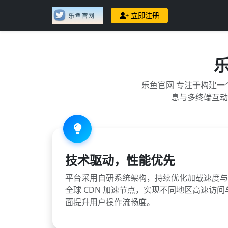
立即注册
乐
乐鱼官网 专注于构建
息与多终端互动
技术驱动，性能优先
平台采用自研系统架构，持续优化加载速度与
全球 CDN 加速节点，实现不同地区高速访
面提升用户操作流畅度。