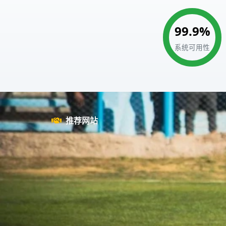
99.9%
系统可用性
推荐网站