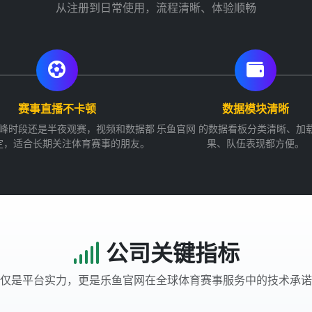
从注册到日常使用，流程清晰、体验顺畅
赛事直播不卡顿
数据模块清晰
峰时段还是半夜观赛，视频和数据都
乐鱼官网 的数据看板分类清晰、加
定，适合长期关注体育赛事的朋友。
果、队伍表现都方便。
公司关键指标
仅是平台实力，更是乐鱼官网在全球体育赛事服务中的技术承诺